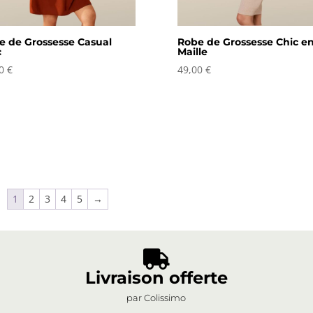
e de Grossesse Casual
Robe de Grossesse Chic e
c
Maille
00
€
49,00
€
1
2
3
4
5
→

Livraison offerte
par Colissimo