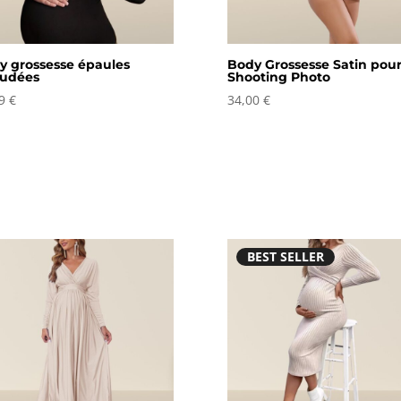
y grossesse épaules
Body Grossesse Satin pou
udées
Shooting Photo
99
€
34,00
€
BEST SELLER