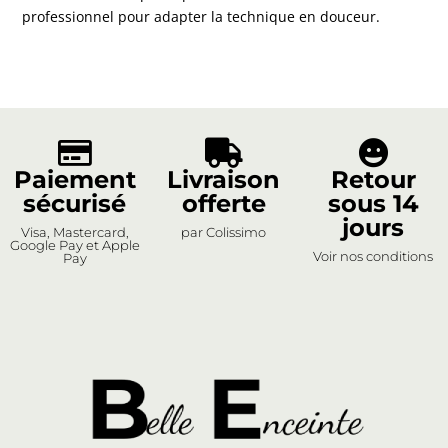
professionnel pour adapter la technique en douceur.



Paiement
Livraison
Retour
sécurisé
offerte
sous 14
jours
Visa, Mastercard,
par Colissimo
Google Pay et Apple
Voir nos conditions
Pay