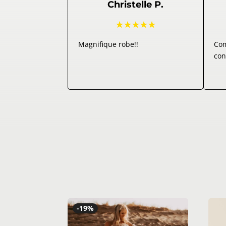
Christelle P.
☆
☆
☆
☆
☆
Magnifique robe!!
Com
con
-19%