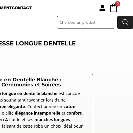
0

EMENT
CONTACT
ESSE LONGUE DENTELLE
 en Dentelle Blanche :
 Cérémonies et Soirées
e longue en dentelle blanche
est conçue
s souhaitant rayonner lors d’une
rée élégante
. Confectionnée en
coton
,
lle allie
élégance intemporelle
et
confort
.
en A
fluide et ses
manches longues
, faisant de cette robe un choix idéal pour
.