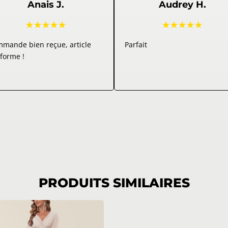
Anais J.
Audrey H.
☆
☆
☆
☆
☆
☆
☆
☆
☆
☆
mande bien reçue, article
Parfait
forme !
PRODUITS SIMILAIRES