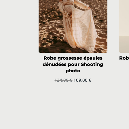
Robe grossesse épaules
Rob
dénudées pour Shooting
photo
Le
Le
134,00
€
109,00
€
prix
prix
initial
actuel
était :
est :
134,00 €.
109,00 €.