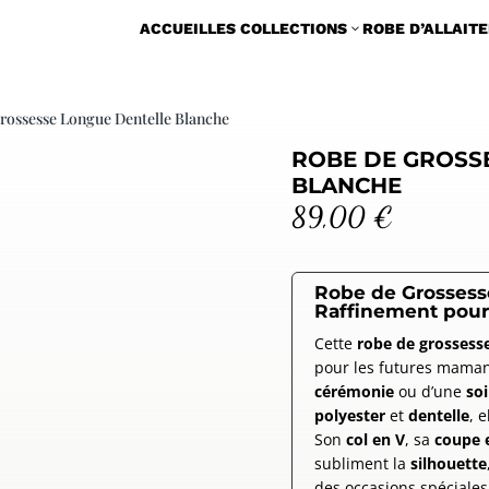
ACCUEIL
LES COLLECTIONS
ROBE D’ALLAIT
3
rossesse Longue Dentelle Blanche
ROBE DE GROSS
BLANCHE
89,00
€
Robe de Grossesse
Raffinement pour
Cette
robe de grossess
pour les futures maman
cérémonie
ou d’une
soi
polyester
et
dentelle
, e
Son
col en V
, sa
coupe 
subliment la
silhouette
des occasions spéciales