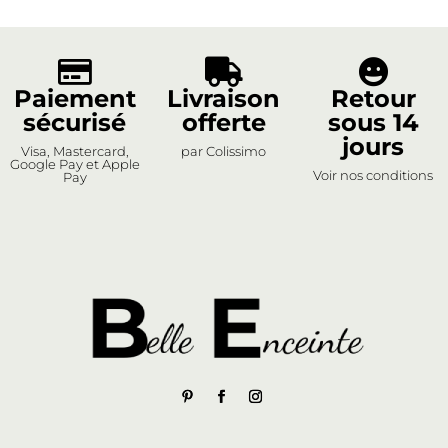



Paiement
Livraison
Retour
sécurisé
offerte
sous 14
jours
Visa, Mastercard,
par Colissimo
Google Pay et Apple
Voir nos conditions
Pay