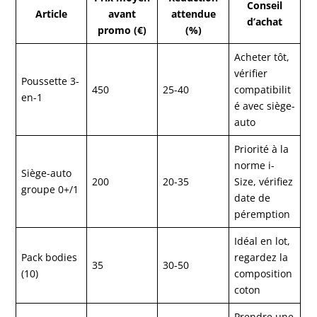
Conseil
Article
avant
attendue
d’achat
promo (€)
(%)
Acheter tôt,
vérifier
Poussette 3-
450
25-40
compatibilit
en-1
é avec siège-
auto
Priorité à la
norme i-
Siège-auto
200
20-35
Size, vérifiez
groupe 0+/1
date de
péremption
Idéal en lot,
Pack bodies
regardez la
35
30-50
(10)
composition
coton
Prendre une